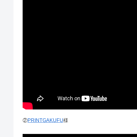
②
PRINTGAKUFU
様