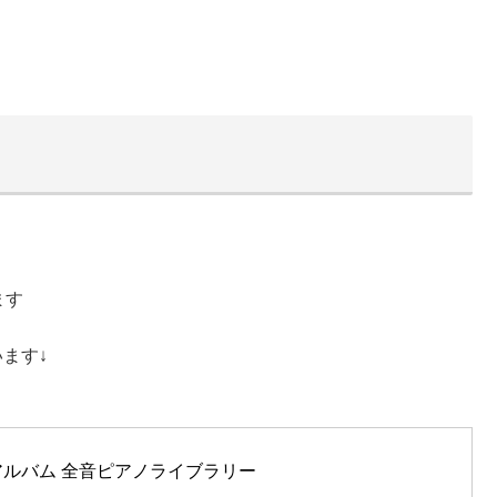
ます
ます↓
ルバム 全音ピアノライブラリー