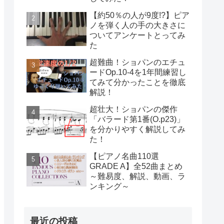
【約50％の人が9度!?】ピア
ノを弾く人の手の大きさに
ついてアンケートとってみ
た
超難曲！ショパンのエチュ
ードOp.10-4を1年間練習し
てみて分かったことを徹底
解説！
超壮大！ショパンの傑作
「バラード第1番(O.p23)」
を分かりやすく解説してみ
た！
【ピアノ名曲110選
GRADE A】全52曲まとめ
～難易度、解説、動画、ラ
ンキング～
最近の投稿