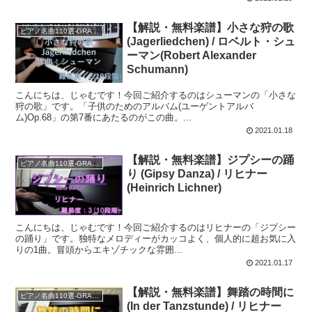
【解説・無料楽譜】小さな狩の歌
ピアノ名曲110選-GRADE A
(Jagerliedchen) / ロベルト・シュ
ーマン(Robert Alexander
Schumann)
こんにちは、じゃむです！今回ご紹介するのはシューマンの「小さな
狩の歌」です。「子供のためのアルバム(ユーゲントアルバ
ム)Op.68」の第7番にあたるのがこの曲。...
2021.01.18
【解説・無料楽譜】ジプシーの踊
ピアノ名曲110選-GRADE A
り (Gipsy Danza) / リヒナー
(Heinrich Lichner)
こんにちは、じゃむです！今回ご紹介するのはリヒナーの「ジプシー
の踊り」です。独特なメロディーがカッコよく、個人的に超お気に入
りの1曲。冒頭からエキゾチックな雰囲...
2021.01.17
【解説・無料楽譜】舞踏の時間に
ピアノ名曲110選-GRADE A
(In der Tanzstunde) / リヒナー