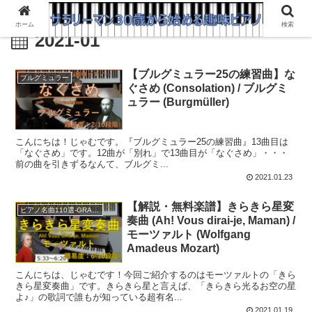
ホーム
検索
2021-01
【ブルグミュラー25の練習曲】な
ブルグミュラー
ぐさめ (Consolation) / ブルグミ
ュラー (Burgmüller)
こんにちは！じゃむです。『ブルグミュラー25の練習曲』13曲目は
「なぐさめ」です。12曲が「別れ」で13曲目が「なぐさめ」・・・
前の曲を引きずるなんて、ブルグミ...
2021.01.23
【解説・無料楽譜】きらきら星変
ピアノ名曲110選-GRADE A
奏曲 (Ah! Vous dirai-je, Maman) /
モーツァルト (Wolfgang
Amadeus Mozart)
こんにちは、じゃむです！今回ご紹介するのはモーツァルトの「きら
きら星変奏曲」です。きらきら星と言えば、「きらきら光るお空の星
よ♪」の歌詞で誰もが知っている超有名...
2021.01.19