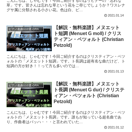
こんにちは、じゃむです！今回ご紹介するのはリヒナーの「忘れな
草」です。皆さんは忘れな草という花をご存じでしょうか？ワスレナ
グサ属に分類される小さい花。色は白、ピ...
2021.01.14
【解説・無料楽譜】メヌエット
ピアノ名曲110選-GRADE A
ト短調 (Menuet G moll) / クリス
ティアン・ペツォルト (Christian
Petzold)
こんにちは、じゃむです！今回ご紹介するのはクリスティアン・ペツ
ォルトの「メヌエットト短調」です。ト長調は超有名な曲だけど、ト
短調の方が好き！！って方も多いのでは...
2021.01.13
【解説・無料楽譜】メヌエット
ピアノ名曲110選-GRADE A
ト長調 (Menuet G dur) / クリステ
ィアン・ペツォルト (Christian
Petzold)
こんにちは、じゃむです！今回ご紹介するのはクリスティアン・ペツ
ォルトの「メヌエットト長調」です。誰もが知っている超名曲であ
り、作曲者はバッハ・・・と言われていた...
2021.01.12