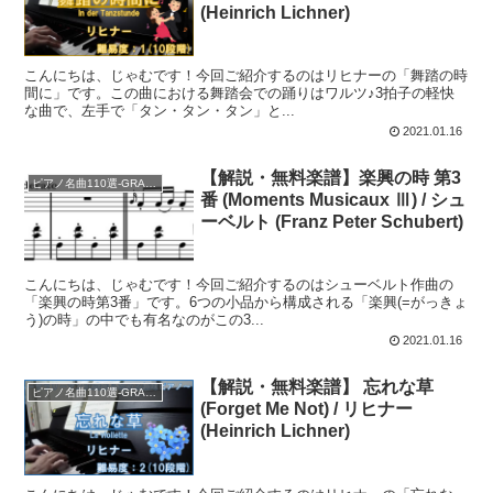
(Heinrich Lichner)
こんにちは、じゃむです！今回ご紹介するのはリヒナーの「舞踏の時
間に」です。この曲における舞踏会での踊りはワルツ♪3拍子の軽快
な曲で、左手で「タン・タン・タン」と...
2021.01.16
【解説・無料楽譜】楽興の時 第3
ピアノ名曲110選-GRADE B
番 (Moments Musicaux Ⅲ) / シュ
ーベルト (Franz Peter Schubert)
こんにちは、じゃむです！今回ご紹介するのはシューベルト作曲の
「楽興の時第3番」です。6つの小品から構成される「楽興(=がっきょ
う)の時」の中でも有名なのがこの3...
2021.01.16
【解説・無料楽譜】 忘れな草
ピアノ名曲110選-GRADE A
(Forget Me Not) / リヒナー
(Heinrich Lichner)