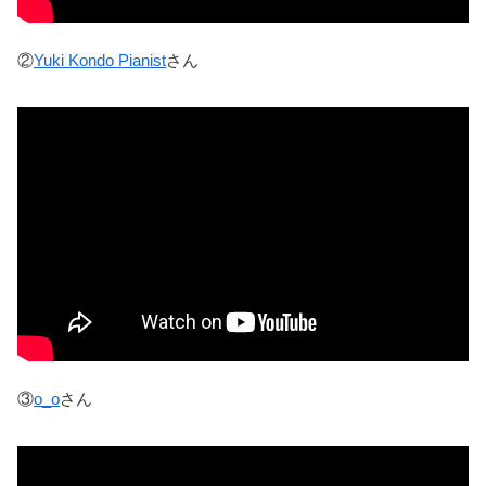
②
Yuki Kondo Pianist
さん
③
o_o
さん