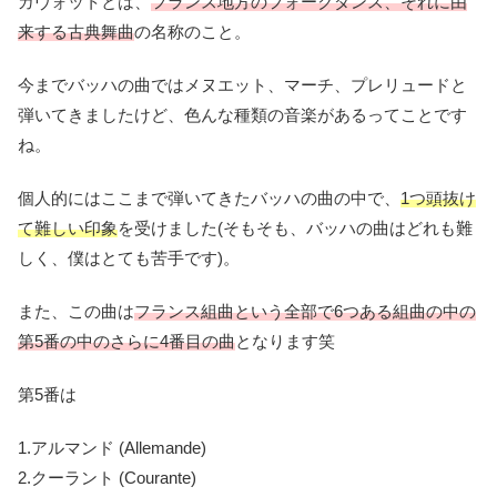
ガヴォットとは、
フランス地方のフォークダンス、それに由
来する古典舞曲
の名称のこと。
今までバッハの曲ではメヌエット、マーチ、プレリュードと
弾いてきましたけど、色んな種類の音楽があるってことです
ね。
個人的にはここまで弾いてきたバッハの曲の中で、
1つ頭抜け
て難しい印象
を受けました(そもそも、バッハの曲はどれも難
しく、僕はとても苦手です)。
また、この曲は
フランス組曲という全部で6つある組曲の中の
第5番の中のさらに4番目の曲
となります笑
第5番は
1.アルマンド (Allemande)
2.クーラント (Courante)