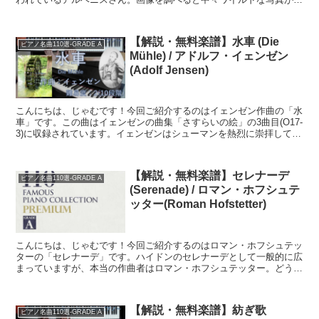
てきます笑葉巻加えながらピアノを弾くとはやりおる！！『...
【解説・無料楽譜】水車 (Die
ピアノ名曲110選-GRADE A
Mühle) / アドルフ・イェンゼン
(Adolf Jensen)
こんにちは、じゃむです！今回ご紹介するのはイェンゼン作曲の「水
車」です。この曲はイェンゼンの曲集「さすらいの絵」の3曲目(O17-
3)に収録されています。イェンゼンはシューマンを熱烈に崇拝してい
たようで、その作風を真似した歌曲を多く書いてお...
【解説・無料楽譜】セレナーデ
ピアノ名曲110選-GRADE A
(Serenade) / ロマン・ホフシュテ
ッター(Roman Hofstetter)
こんにちは、じゃむです！今回ご紹介するのはロマン・ホフシュテッ
ターの「セレナーデ」です。ハイドンのセレナーデとして一般的に広
まっていますが、本当の作曲者はロマン・ホフシュテッター。どうや
ら、ハイドンの名を使って出した方が売れると考えた出版社...
【解説・無料楽譜】紡ぎ歌
ピアノ名曲110選-GRADE A