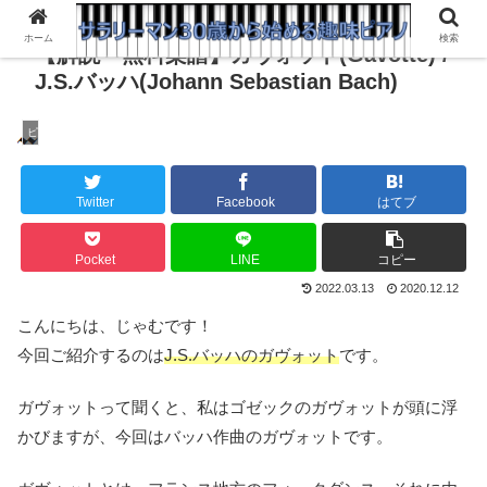
ホーム
検索
【解説・無料楽譜】ガヴォット(Gavotte) /
J.S.バッハ(Johann Sebastian Bach)
ピアノ名曲110選-GRADE A
Twitter
Facebook
はてブ
Pocket
LINE
コピー
2022.03.13
2020.12.12
こんにちは、じゃむです！
今回ご紹介するのは
J.S.バッハのガヴォット
です。
ガヴォットって聞くと、私はゴゼックのガヴォットが頭に浮
かびますが、今回はバッハ作曲のガヴォットです。