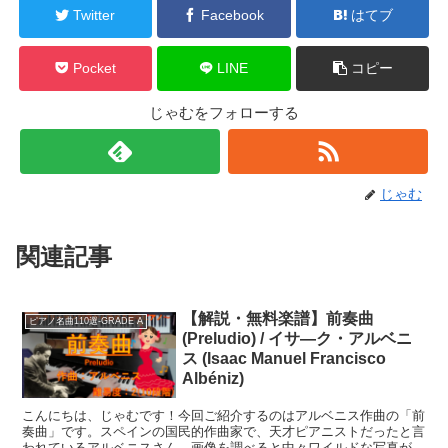
Twitter
Facebook
はてブ
Pocket
LINE
コピー
じゃむをフォローする
じゃむ
関連記事
【解説・無料楽譜】前奏曲
ピアノ名曲110選-GRADE A
(Preludio) / イサ―ク・アルベニ
ス (Isaac Manuel Francisco
Albéniz)
こんにちは、じゃむです！今回ご紹介するのはアルベニス作曲の「前
奏曲」です。スペインの国民的作曲家で、天才ピアニストだったと言
われているアルベニスさん。画像を調べると中々ワイルドな写真が出