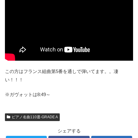
この方はフランス組曲第5番を通しで弾いてます。。凄
い！！！
※ガヴォットは8:49～
ピアノ名曲110選-GRADE A
シェアする