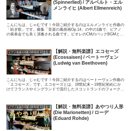
(Spinnerlied) / アルベルト・エル
メンライヒ (Albert Ellmenreich)
こんにちは、じゃむです！今回ご紹介するのはエルメンライヒ作曲の
「紡ぎ歌」です。曲集「音楽の風俗画Op.14」の中の1曲で、ピアノ
の発表会でも良く演奏される曲です。ビオレのCMのバックBGMとし
ても使われています。タイトルの紡ぎというのは、い...
【解説・無料楽譜】エコセーズ
ピアノ名曲110選-GRADE A
(Ecossaisen) / ベートーヴェン
(Ludwig van Beethoven)
こんにちは、じゃむです！今回ご紹介するのはベートーヴェン作曲の
「エコセーズ」です。エコセーズとは、18世紀末～19世紀初めにか
けてフランスやイングランドで流行したスコットランドのフォークダ
ンスのこと。ベートーヴェンのほかにもショパンやシュー...
【解説・無料楽譜】あやつり人形
ピアノ名曲110選-GRADE A
(Die Marionetten) / ローデ
(Eduard Rohde)