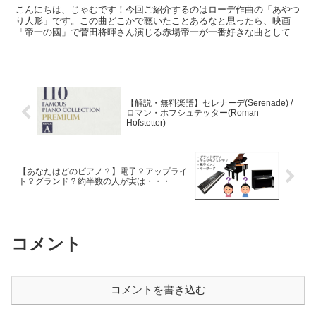
こんにちは、じゃむです！今回ご紹介するのはローデ作曲の「あやつ
り人形」です。この曲どこかで聴いたことあるなと思ったら、映画
「帝一の國」で菅田将暉さん演じる赤場帝一が一番好きな曲としてピ
アノで演奏してる曲ですね♪あやつり人形を弾きながら帝一が...
【解説・無料楽譜】セレナーデ(Serenade) /
ロマン・ホフシュテッター(Roman
Hofstetter)
【あなたはどのピアノ？】電子？アップライ
ト？グランド？約半数の人が実は・・・
コメント
コメントを書き込む