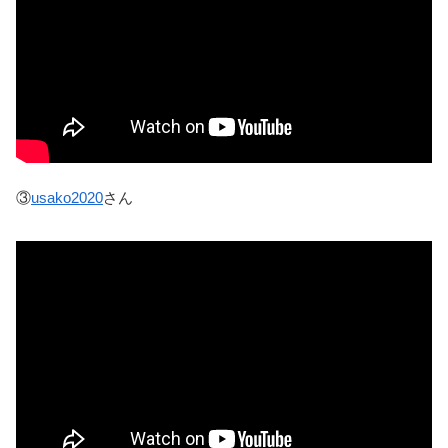
③
usako2020
さん