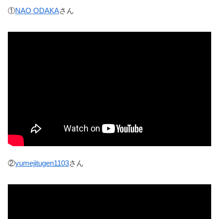
①
NAO ODAKA
さん
②
yumejitugen1103
さん