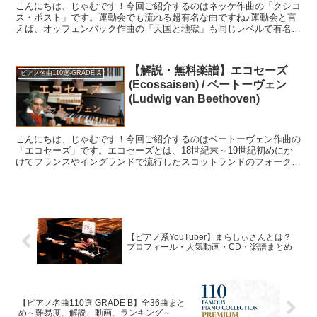
こんにちは、じゃむです！今回ご紹介するのはネッケ作曲の「クシコ
ス・ポスト」です。運動会でも流れる超有名な曲ですね♪運動会と言
えば、オッフェンバック作曲の「天国と地獄」も同じレベルで有名で
すが、皆さんはどっちの方がお好きですか？両方ともリズミ...
【解説・無料楽譜】エコセーズ
ピアノ名曲110選-GRADE A
(Ecossaisen) / ベートーヴェン
(Ludwig van Beethoven)
こんにちは、じゃむです！今回ご紹介するのはベートーヴェン作曲の
「エコセーズ」です。エコセーズとは、18世紀末～19世紀初めにか
けてフランスやイングランドで流行したスコットランドのフォークダ
ンスのこと。ベートーヴェンのほかにもショパンやシュー...
【ピアノ系YouTuber】まらしぃさんとは？
プロフィール・人気動画・CD・楽譜まとめ
【ピアノ名曲110選 GRADE B】全36曲まと
め～難易度、解説、動画、ランキング～