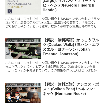
(Largo) / ゲオルク・フリードリ
ヒ・ヘンデル(Georg Friedrich
Händel)
こんにちは、じゃむです！今回ご紹介するのはヘンデル作曲の「ラル
ゴ」です。題名のラルゴ(Largo)は、速度記号の名前で、「幅広く、
とてもゆるやかに」という意味。数多く存在する速度記号の中でもか
なり遅い方です。有名なものと比較してみるとLar...
【解説・無料楽譜】かっこうワル
ピアノ名曲110選-GRADE A
ツ (Cuckoo Waltz) / ヨハン・エマ
ヌエル・ヨナーソン (Johan
Emanuel Jonasson)
こんにちは、じゃむです！今回ご紹介するのはヨナーソン作曲の「か
っこうワルツ」です。ピアノ名曲110選では、30曲目のダカン作曲
「かっこう」が収録されていて、この曲集を作った人はよっぽどかっ
こうの曲が好きなんだなぁ～なんて思います笑この曲は「...
【解説・無料楽譜】クシコス・ポ
ピアノ名曲110選-GRADE A
スト (Csikos Post) / ヘルマン・
ネッケ (Hermann Necke)