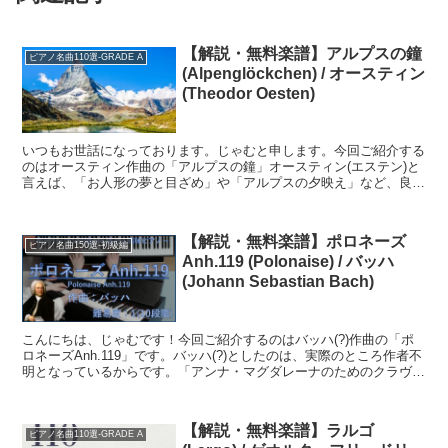
【解説・無料楽譜】アルプスの鐘
ピアノ名曲110選-GRADE A
(Alpenglöckchen) / オースティン
(Theodor Oesten)
いつもお世話になっております。じゃむと申します。今回ご紹介する
のはオースティン作曲の「アルプスの鐘」オースティン(エステン)と
言えば、「お人形の夢と目ざめ」や「アルプスの夕映え」など、良く
ピアノの発表会などで弾かれる美しく華やかな曲を作曲し...
【解説・無料楽譜】ポロネーズ
ピアノ名曲150選-初級編
Anh.119 (Polonaise) / バッハ
(Johann Sebastian Bach)
こんにちは、じゃむです！今回ご紹介するのはバッハ(?)作曲の「ポ
ロネーズAnh.119」です。バッハ(?)としたのは、実際のところ作者不
明となっているからです。「アンナ・マグダレーナのためのクラヴィ
ーア小曲集」と言う曲集に入っており、この曲...
【解説・無料楽譜】ラルゴ
ピアノ名曲110選-GRADE A