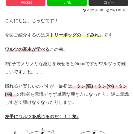
Pocket
LINE
コピー
2022.06.18
2021.01.10
こんにちは、じゃむです！
今回ご紹介するのは
ストリーボッグの「すみれ」
です。
ワルツの基本が学べる
この曲。
3拍子でノリノリな感じを表せるとGoodですがワルツって難
しいですよね。。。
慣れると楽しいのですが、最初は
「タン(強)・タン(弱)・タン
(弱)」
の強弱を意識できず単調な弾き方になったり、逆に意識
しすぎて弾けなくなったりします。
左手にワルツを感じるのだ！！！笑↓