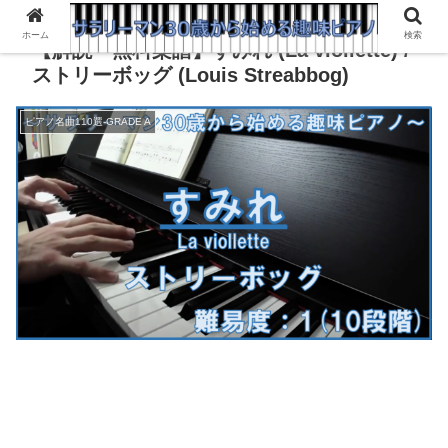
ホーム
検索
【解説・無料楽譜】すみれ (La viollette) /
ストリーボッグ (Louis Streabbog)
ピアノ名曲110選-GRADE A