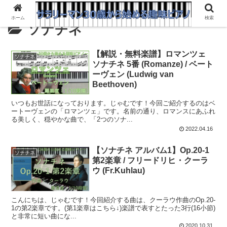
ホーム
検索
ソナチネ
【解説・無料楽譜】ロマンツェ
ソナチネ
ソナチネ 5番 (Romanze) / ベート
ーヴェン (Ludwig van
Beethoven)
いつもお世話になっております。じゃむです！今回ご紹介するのはベ
ートーヴェンの「ロマンツェ」です。名前の通り、ロマンスにあふれ
る美しく、穏やかな曲で、「2つのソナ...
2022.04.16
【ソナチネ アルバム1】Op.20-1
ソナチネ
第2楽章 / フリードリヒ・クーラ
ウ (Fr.Kuhlau)
こんにちは、じゃむです！今回紹介する曲は、クーラウ作曲のOp.20-
1の第2楽章です。(第1楽章はこちら↓)楽譜で表すとたった3行(16小節)
と非常に短い曲にな...
2020.10.31