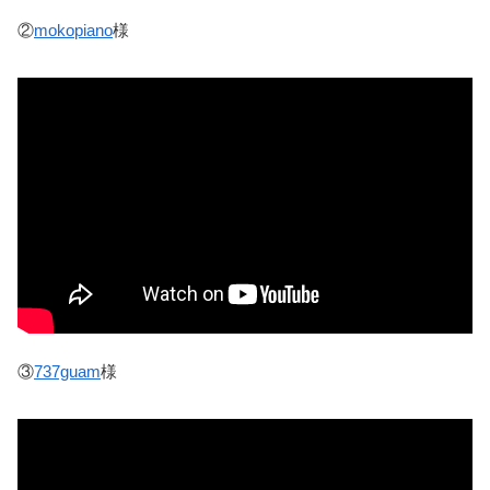
②
mokopiano
様
③
737guam
様