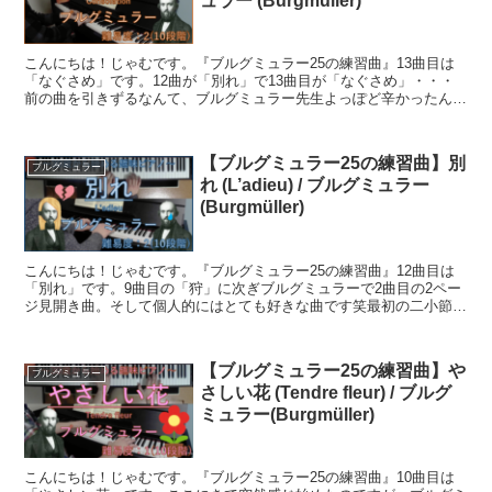
ュラー (Burgmüller)
こんにちは！じゃむです。『ブルグミュラー25の練習曲』13曲目は
「なぐさめ」です。12曲が「別れ」で13曲目が「なぐさめ」・・・
前の曲を引きずるなんて、ブルグミュラー先生よっぽど辛かったんだ
ね。。。また、冒頭に記されている"dolcelus...
【ブルグミュラー25の練習曲】別
ブルグミュラー
れ (L’adieu) / ブルグミュラー
(Burgmüller)
こんにちは！じゃむです。『ブルグミュラー25の練習曲』12曲目は
「別れ」です。9曲目の「狩」に次ぎブルグミュラーで2曲目の2ペー
ジ見開き曲。そして個人的にはとても好きな曲です笑最初の二小節を
弾くと、悲し気な寂しい別れなのかな…と感じるんです...
【ブルグミュラー25の練習曲】や
ブルグミュラー
さしい花 (Tendre fleur) / ブルグ
ミュラー(Burgmüller)
こんにちは！じゃむです。『ブルグミュラー25の練習曲』10曲目は