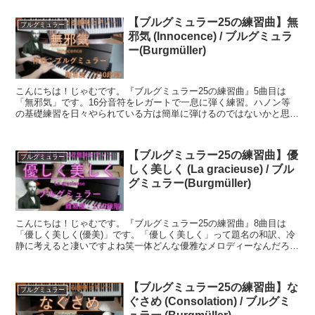
【ブルグミュラー25の練習曲】無
ブルグミュラー
邪気 (Innocence) / ブルグミュラ
ー(Burgmüller)
こんにちは！じゃむです。『ブルグミュラー25の練習曲』5曲目は
「無邪気」です。16分音符をレガートで一息に弾く練習。ハノン等
の基礎練習を日々やられている方は簡単に弾けるのではないかと思い
ます。左手は非常に単純で、右手に集中できる曲です。それ...
【ブルグミュラー25の練習曲】優
ブルグミュラー
しく美しく (La gracieuse) / ブル
グミュラー(Burgmüller)
こんにちは！じゃむです。『ブルグミュラー25の練習曲』8曲目は
「優しく美しく(優美)」です。「優しく美しく」って題名の和訳、冷
静に考えると凄いですよね笑一体どんな優雅なメロディーなんだろ
う・・・ってハードル爆上げです笑「優しく美しく」と訳し...
【ブルグミュラー25の練習曲】な
ブルグミュラー
ぐさめ (Consolation) / ブルグミ