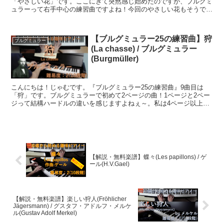
「やさしい花」です。ここにきて突然感じ始めたのですが、ブルグミ
ュラーって右手中心の練習曲ですよね！今回のやさしい花もそうです
が、右手を動かす量に対して、左手を動かす量はかなり少...
【ブルグミュラー25の練習曲】狩
ブルグミュラー
(La chasse) / ブルグミュラー
(Burgmüller)
こんにちは！じゃむです。『ブルグミュラー25の練習曲』9曲目は
「狩」です。ブルグミュラーで初めて2ページの曲！1ページと2ペー
ジって結構ハードルの違いを感じますよねぇ～。私は4ページ以上に
なると、練習を躊躇し始めちゃいます笑長い曲は、繰り返...
【解説・無料楽譜】蝶々(Les papillons) / ゲ
ール(H.V.Gael)
【解説・無料楽譜】楽しい狩人(Fröhlicher
Jägersmann) / グスタフ・アドルフ・メルケ
ル(Gustav Adolf Merkel)