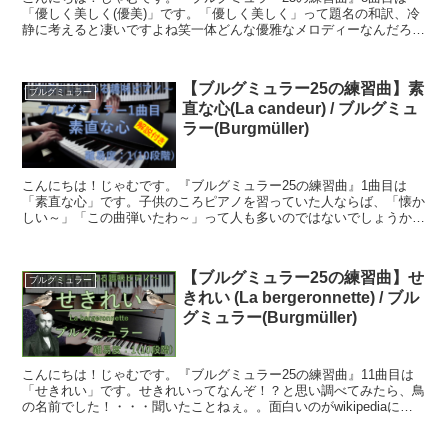
「優しく美しく(優美)」です。「優しく美しく」って題名の和訳、冷
静に考えると凄いですよね笑一体どんな優雅なメロディーなんだろ
う・・・ってハードル爆上げです笑「優しく美しく」と訳し...
【ブルグミュラー25の練習曲】素
ブルグミュラー
直な心(La candeur) / ブルグミュ
ラー(Burgmüller)
こんにちは！じゃむです。『ブルグミュラー25の練習曲』1曲目は
「素直な心」です。子供のころピアノを習っていた人ならば、「懐か
しい～」「この曲弾いたわ～」って人も多いのではないでしょうか？
『ゆったりとした優しい曲』という印象が私の中では強かっ...
【ブルグミュラー25の練習曲】せ
ブルグミュラー
きれい (La bergeronnette) / ブル
グミュラー(Burgmüller)
こんにちは！じゃむです。『ブルグミュラー25の練習曲』11曲目は
「せきれい」です。せきれいってなんぞ！？と思い調べてみたら、鳥
の名前でした！・・・聞いたことねぇ。。面白いのがwikipediaによ
ると「日本書紀に、イザナギとイザナミが性交の...