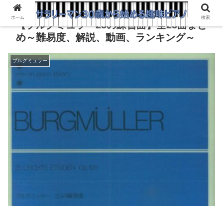
ホーム
検索
【ブルグミュラー25の練習曲】全25曲まと
め～難易度、解説、動画、ランキング～
ブルグミュラー