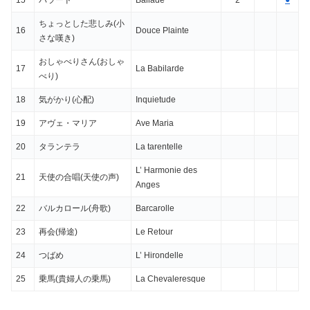
15
バラード
Ballade
2
●
ちょっとした悲しみ(小
16
Douce Plainte
さな嘆き)
おしゃべりさん(おしゃ
17
La Babilarde
べり)
18
気がかり(心配)
Inquietude
19
アヴェ・マリア
Ave Maria
20
タランテラ
La tarentelle
L’ Harmonie des
21
天使の合唱(天使の声)
Anges
22
バルカロール(舟歌)
Barcarolle
23
再会(帰途)
Le Retour
24
つばめ
L’ Hirondelle
25
乗馬(貴婦人の乗馬)
La Chevaleresque