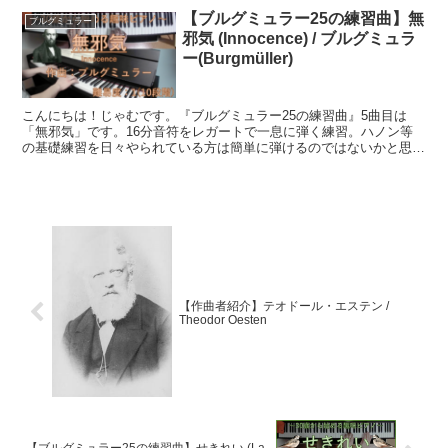
【ブルグミュラー25の練習曲】無
ブルグミュラー
邪気 (Innocence) / ブルグミュラ
ー(Burgmüller)
こんにちは！じゃむです。『ブルグミュラー25の練習曲』5曲目は
「無邪気」です。16分音符をレガートで一息に弾く練習。ハノン等
の基礎練習を日々やられている方は簡単に弾けるのではないかと思い
ます。左手は非常に単純で、右手に集中できる曲です。それ...
【作曲者紹介】テオドール・エステン /
Theodor Oesten