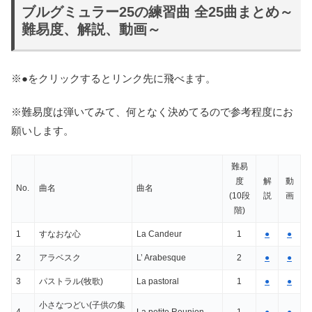
ブルグミュラー25の練習曲 全25曲まとめ～
難易度、解説、動画～
※●をクリックするとリンク先に飛べます。
※難易度は弾いてみて、何となく決めてるので参考程度にお
願いします。
難易
度
解
動
No.
曲名
曲名
(10段
説
画
階)
1
すなおな心
La Candeur
1
●
●
2
アラベスク
L’ Arabesque
2
●
●
3
パストラル(牧歌)
La pastoral
1
●
●
小さなつどい(子供の集