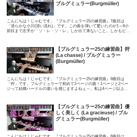
ブルグミュラー(Burgmüller)
こんにちは！じゃむです。『ブルグミュラー25の練習曲』7曲目は
「清らかな小川(清い流れ)」です。この曲を弾いて驚いたのが1～8小
節目まで左手が「ソ・レ・ソ・レ」しか出て来ないこと。しかもピア
ニッシモ(pp)指定。実はブルグミュラーの曲って、...
【ブルグミュラー25の練習曲】狩
ブルグミュラー
(La chasse) / ブルグミュラー
(Burgmüller)
こんにちは！じゃむです。『ブルグミュラー25の練習曲』9曲目は
「狩」です。ブルグミュラーで初めて2ページの曲！1ページと2ペー
ジって結構ハードルの違いを感じますよねぇ～。私は4ページ以上に
なると、練習を躊躇し始めちゃいます笑長い曲は、繰り返...
【ブルグミュラー25の練習曲】優
ブルグミュラー
しく美しく (La gracieuse) / ブル
グミュラー(Burgmüller)
こんにちは！じゃむです。『ブルグミュラー25の練習曲』8曲目は