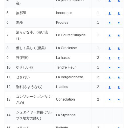
4
La petite Reunion
1
●
●
会)
5
無邪気
Innocence
1
●
●
6
進歩
Progres
1
●
●
清らかな小川(清い流
7
Le Courant limpide
1
●
●
れ)
8
優しく美しく(優美)
La Gracieuse
1
●
●
9
狩(狩猟)
La hasse
2
●
●
10
やさしい花
Tendre Fleur
1
●
●
11
せきれい
La Bergeronnette
2
●
●
12
別れ(さようなら)
L’ adieu
2
●
●
コンソレーション(なぐ
13
Consolation
2
●
●
さめ)
シュタイヤー舞曲(アル
14
La Styrienne
プス地方の踊り)