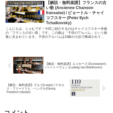
【解説・無料楽譜】フランスの古
ピアノ名曲110選-GRADE A
い歌 (Ancienne Chanson
fransaise) / ピョートル・チャイ
コフスキー (Peter Ilych
Tchaikovsky)
こんにちは、じゃむです！今回ご紹介するのはチャイコフスキー作曲
の「フランスの古い歌」です。この曲は「子供のアルバム」という曲
集に含まれています。子供のアルバムは24曲の小品で構成されてお
り、名前の通り子供に向けたアルバムで、ウラディミール・...
【解説・無料楽譜】エコセーズ (Ecossaisen)
/ ベートーヴェン (Ludwig van Beethoven)
【解説・無料楽譜】ラルゴ(Largo) / ゲオル
ク・フリードリヒ・ヘンデル(Georg
Friedrich Händel)
コメント