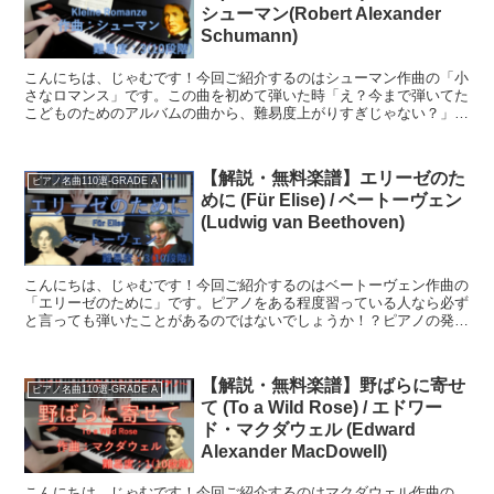
シューマン(Robert Alexander
Schumann)
こんにちは、じゃむです！今回ご紹介するのはシューマン作曲の「小
さなロマンス」です。この曲を初めて弾いた時「え？今まで弾いてた
こどものためのアルバムの曲から、難易度上がりすぎじゃない？」と
思いました。それもそのはず！「こどものためのアルバム」...
【解説・無料楽譜】エリーゼのた
ピアノ名曲110選-GRADE A
めに (Für Elise) / ベートーヴェン
(Ludwig van Beethoven)
こんにちは、じゃむです！今回ご紹介するのはベートーヴェン作曲の
「エリーゼのために」です。ピアノをある程度習っている人なら必ず
と言っても弾いたことがあるのではないでしょうか！？ピアノの発表
会でも誰かが絶対弾いている、名曲中の名曲「エリーゼのた...
【解説・無料楽譜】野ばらに寄せ
ピアノ名曲110選-GRADE A
て (To a Wild Rose) / エドワー
ド・マクダウェル (Edward
Alexander MacDowell)
こんにちは、じゃむです！今回ご紹介するのはマクダウェル作曲の