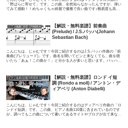
「野ばらに寄せて」です。この曲、全然知らなかったんですが、弾い
てみて感動！！めちゃくちゃ綺麗で優雅で良い曲です♪難易度も高く
なく、気軽に弾けるのも◎「森のスケッチ」という10曲から...
【解説・無料楽譜】前奏曲
ピアノ名曲110選-GRADE A
(Prelude) / J.S.バッハ(Johann
Sebastian Bach)
こんにちは、じゃむです！今回ご紹介するのはJ.S.バッハ作曲の「前
奏曲(プレリュード)」です。曲名を聞いてピンと来なくても、曲を聴
いたら「あぁ！この曲か！」と分かる人が多いと思います。バッハの
代表的な曲集「平均律クラヴィーア曲集」第1巻の1...
【解説・無料楽譜】ロンド イ短
ピアノ名曲110選-GRADE A
調 (Rondo a moll) / アントン・デ
ィアベリ (Anton Diabelli)
こんにちは、じゃむです！今回ご紹介するのはディアベリ作曲の「ロ
ンドイ短調」です。この曲、ピアノ名曲110選に含まれているのです
が、調べてもこの曲について書いてあるサイトやブログが出て来な
い！！笑そんな曲が「名曲」として括られて良いのか！？？...